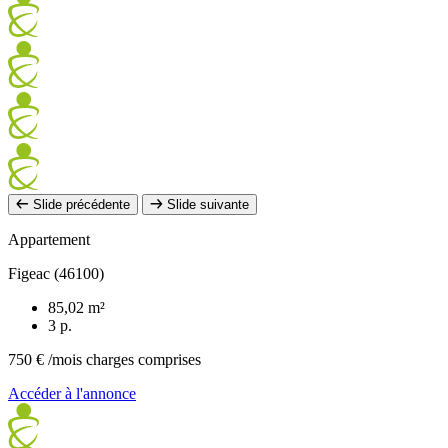
Slide précédente
Slide suivante
Appartement
Figeac (46100)
85,02 m²
3 p.
750 €
/mois charges comprises
Accéder à l'annonce