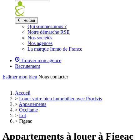
Retour
Qui sommes-nous ?
Notre démarche RSE
Nos sociétés
Nos agences
La marque Immo de France
Trouver mon agence
Recrutement
Estimer mon bien
Nous contacter
Accueil
>
Louer votre bien immobilier avec Procivis
>
Appartements
>
Occitanie
>
Lot
>
Figeac
Appartements à louer à Figeac