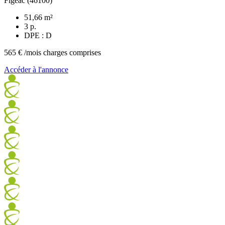
Figeac (46100)
51,66 m²
3 p.
DPE : D
565 €
/mois charges comprises
Accéder à l'annonce