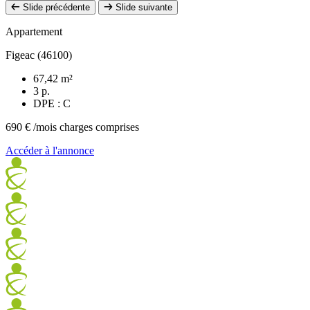
Slide précédente
Slide suivante
Appartement
Figeac (46100)
67,42 m²
3 p.
DPE : C
690 €
/mois charges comprises
Accéder à l'annonce