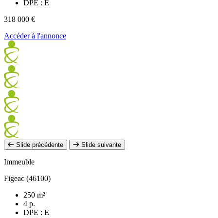
DPE : E
318 000 €
Accéder à l'annonce
Slide précédente
Slide suivante
Immeuble
Figeac (46100)
250 m²
4 p.
DPE : E