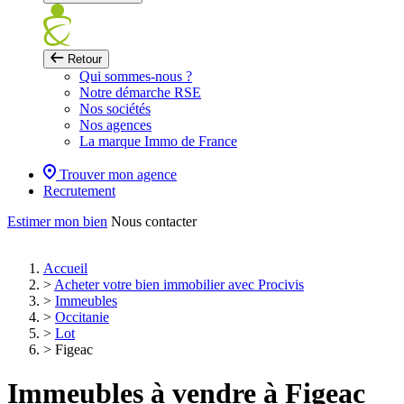
Retour
Qui sommes-nous ?
Notre démarche RSE
Nos sociétés
Nos agences
La marque Immo de France
Trouver mon agence
Recrutement
Estimer mon bien
Nous contacter
Accueil
>
Acheter votre bien immobilier avec Procivis
>
Immeubles
>
Occitanie
>
Lot
>
Figeac
Immeubles à vendre à Figeac