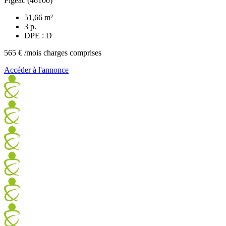
Figeac (46100)
51,66 m²
3 p.
DPE : D
565 €
/mois charges comprises
Accéder à l'annonce