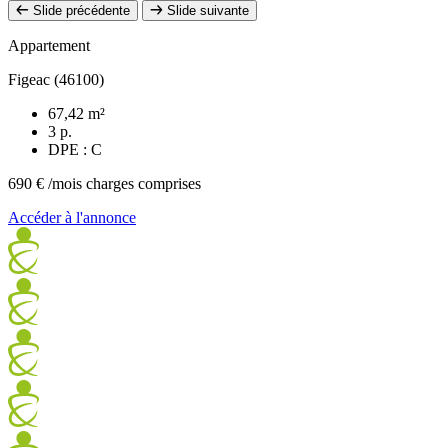
Slide précédente
Slide suivante
Appartement
Figeac (46100)
67,42 m²
3 p.
DPE : C
690 €
/mois charges comprises
Accéder à l'annonce