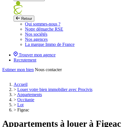
Retour
Qui sommes-nous ?
Notre démarche RSE
Nos sociétés
Nos agences
La marque Immo de France
Trouver mon agence
Recrutement
Estimer mon bien
Nous contacter
Accueil
>
Louer votre bien immobilier avec Procivis
>
Appartements
>
Occitanie
>
Lot
>
Figeac
Appartements à louer à Figeac